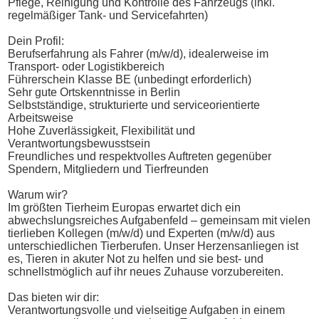
Pflege, Reinigung und Kontrolle des Fahrzeugs (inkl.
regelmäßiger Tank- und Servicefahrten)
Dein Profil:
Berufserfahrung als Fahrer (m/w/d), idealerweise im
Transport- oder Logistikbereich
Führerschein Klasse BE (unbedingt erforderlich)
Sehr gute Ortskenntnisse in Berlin
Selbstständige, strukturierte und serviceorientierte
Arbeitsweise
Hohe Zuverlässigkeit, Flexibilität und
Verantwortungsbewusstsein
Freundliches und respektvolles Auftreten gegenüber
Spendern, Mitgliedern und Tierfreunden
Warum wir?
Im größten Tierheim Europas erwartet dich ein
abwechslungsreiches Aufgabenfeld – gemeinsam mit vielen
tierlieben Kollegen (m/w/d) und Experten (m/w/d) aus
unterschiedlichen Tierberufen. Unser Herzensanliegen ist
es, Tieren in akuter Not zu helfen und sie best- und
schnellstmöglich auf ihr neues Zuhause vorzubereiten.
Das bieten wir dir:
Verantwortungsvolle und vielseitige Aufgaben in einem