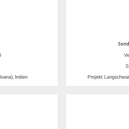
Sond
Ve
6
S
Projekt: Langschwan
ilvana
), Indien