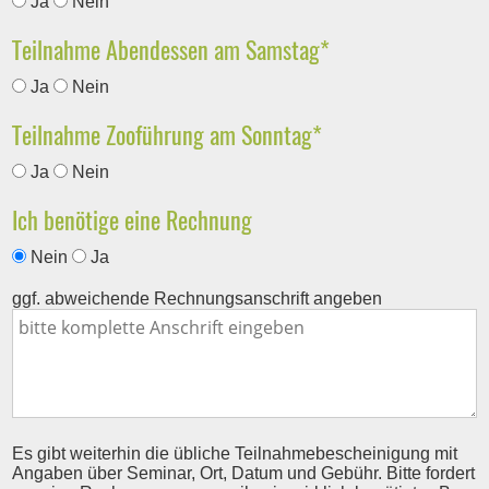
Ja
Nein
c
f
l
h
P
Teilnahme Abendessen am Samstag
*
e
i
t
f
l
Ja
Nein
c
f
l
d
h
P
Teilnahme Zooführung am Sonntag
*
e
i
t
f
l
Ja
Nein
c
f
l
d
h
Ich benötige eine Rechnung
e
i
t
l
Nein
Ja
c
f
d
h
ggf. abweichende Rechnungsanschrift angeben
e
t
l
f
d
e
l
Es gibt weiterhin die übliche Teilnahmebescheinigung mit
d
Angaben über Seminar, Ort, Datum und Gebühr. Bitte fordert