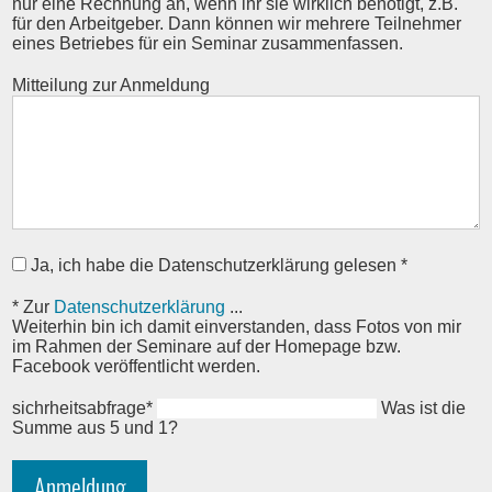
nur eine Rechnung an, wenn ihr sie wirklich benötigt, z.B.
für den Arbeitgeber. Dann können wir mehrere Teilnehmer
eines Betriebes für ein Seminar zusammenfassen.
Mitteilung zur Anmeldung
Ja, ich habe die Datenschutzerklärung gelesen *
* Zur
Datenschutzerklärung
...
Weiterhin bin ich damit einverstanden, dass Fotos von mir
im Rahmen der Seminare auf der Homepage bzw.
Facebook veröffentlicht werden.
P
sichrheitsabfrage
*
Was ist die
f
Summe aus 5 und 1?
l
i
Anmeldung
c