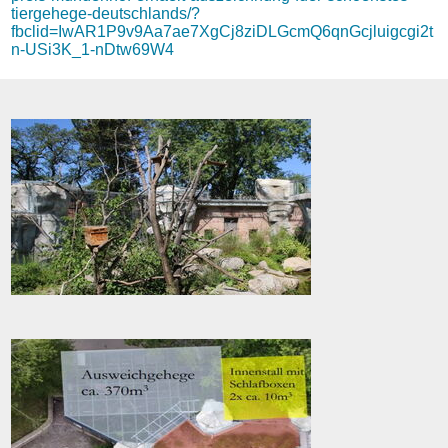
tiergehege-deutschlands/?
fbclid=IwAR1P9v9Aa7ae7XgCj8ziDLGcmQ6qnGcjluigcgi2t
n-USi3K_1-nDtw69W4