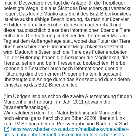
macht. Desweiteren verfügt die Anlage für die Tierpfleger
befestigte Wege, die aus Sicht des Besuchers gut versteckt
liegen. Das kleine Manko aus Sicht des BdZ-Biberkomitees
ist eine ausbaufähige Beschilderung, da man nur über vier
Schilder Informationen über den Buntmarder erhält und
diese hauptsächlich dieselben Informationen über die Tiere
enthalten. Die Fütterung findet bei den Tieren vier Mal am
Tag auf dem Außengehege statt, wobei das Futter der Tiere
durch verschiedene Enrichment Möglichkeiten versteckt
wird. Dadurch müssen sich die Tiere das Futter erarbeiten.
Bei der Fütterung haben die Besucher die Möglichkeit, die
Tiere zu sehen und beim Fressen zu beobachten. Hierbei
können die Besucher auch noch Informationen über die
Fütterung direkt von einem Pfleger erhalten. Insgesamt
überzeugte die Anlage durch das Konzept und durch deren
Umsetzung das BdZ-Biberkomitee.
(*im Übrigen ist dies schon die zweite Auszeichnung für den
Mundenhof in Freiburg - im Jahr 2011 gewann die
Javaneraffenanlage).
Wir gratulieren dem Tier-Natur-Erlebnispark Mundenhof
noch einmal ganz herzlich zum Biber 2020! Hier ein Link
zum TV Beitrag über die Preisvergabe von
Baden TV Süd
.
https://www.baden-tv-sued.com/mediathek/video/biber-
preis-mundenhof-erhaelt-auszeichnung-fuer-schoenstes-