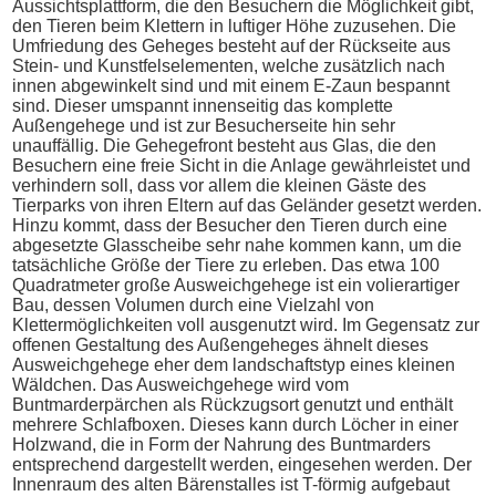
Aussichtsplattform, die den Besuchern die Möglichkeit gibt,
den Tieren beim Klettern in luftiger Höhe zuzusehen. Die
Umfriedung des Geheges besteht auf der Rückseite aus
Stein- und Kunstfelselementen, welche zusätzlich nach
innen abgewinkelt sind und mit einem E-Zaun bespannt
sind. Dieser umspannt innenseitig das komplette
Außengehege und ist zur Besucherseite hin sehr
unauffällig. Die Gehegefront besteht aus Glas, die den
Besuchern eine freie Sicht in die Anlage gewährleistet und
verhindern soll, dass vor allem die kleinen Gäste des
Tierparks von ihren Eltern auf das Geländer gesetzt werden.
Hinzu kommt, dass der Besucher den Tieren durch eine
abgesetzte Glasscheibe sehr nahe kommen kann, um die
tatsächliche Größe der Tiere zu erleben. Das etwa 100
Quadratmeter große Ausweichgehege ist ein volierartiger
Bau, dessen Volumen durch eine Vielzahl von
Klettermöglichkeiten voll ausgenutzt wird. Im Gegensatz zur
offenen Gestaltung des Außengeheges ähnelt dieses
Ausweichgehege eher dem landschaftstyp eines kleinen
Wäldchen. Das Ausweichgehege wird vom
Buntmarderpärchen als Rückzugsort genutzt und enthält
mehrere Schlafboxen. Dieses kann durch Löcher in einer
Holzwand, die in Form der Nahrung des Buntmarders
entsprechend dargestellt werden, eingesehen werden. Der
Innenraum des alten Bärenstalles ist T-förmig aufgebaut